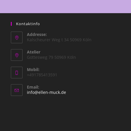
Kontaktinfo
Addresse:
Kalscheurer Weg t 34 50969 Köln
Atelier
Gottesweg 79 50969 Köln
Mobil:
+491785413591
Email:
info@ellen-muck.de