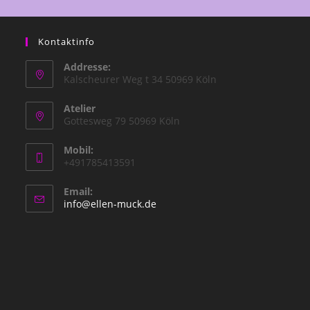
Kontaktinfo
Addresse:
Kalscheurer Weg t 34 50969 Köln
Atelier
Gottesweg 79 50969 Köln
Mobil:
+491785413591
Email:
info@ellen-muck.de