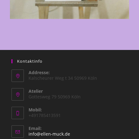
Kontaktinfo
Addresse:
Kalscheurer Weg t 34 50969 Köln
Atelier
Gottesweg 79 50969 Köln
Mobil:
+491785413591
Email:
info@ellen-muck.de